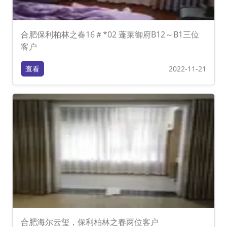
合肥保利柏林之春16＃*02 蓬莱御府B12～B1三位
客户
查看
2022-11-21
合肥海尔云玺，保利柏林之春两位客户