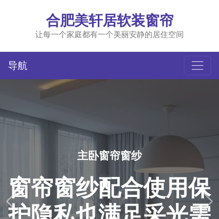
合肥美轩居软装窗帘
让每一个家庭都有一个美丽安静的居住空间
导航
主卧窗帘窗纱
窗帘窗纱配合使用保
护隐私也满足采光需
前一个
后