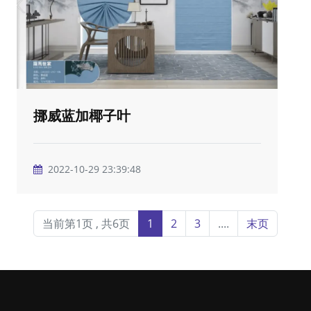
挪威蓝加椰子叶
2022-10-29 23:39:48
当前第1页 , 共6页
1
2
3
....
末页