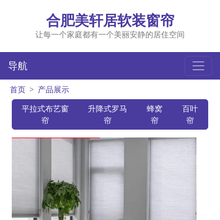
合肥美轩居软装窗帘
让每一个家庭都有一个美丽安静的居住空间
导航
首页
产品展示
平拉式布艺窗
升降式罗马
蜂窝
百叶
帘
帘
帘
帘