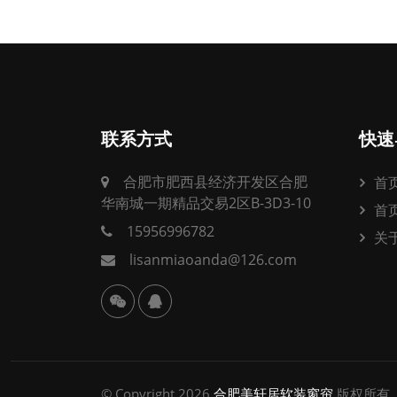
联系方式
快速
合肥市肥西县经济开发区合肥
首
华南城一期精品交易2区B-3D3-10
首
15956996782
关
lisanmiaoanda@126.com
© Copyright 2026
合肥美轩居软装窗帘
版权所有