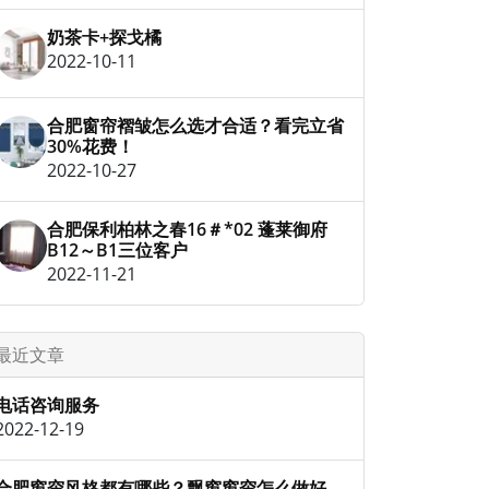
奶茶卡+探戈橘
2022-10-11
合肥窗帘褶皱怎么选才合适？看完立省
30%花费！
2022-10-27
合肥保利柏林之春16＃*02 蓬莱御府
B12～B1三位客户
2022-11-21
最近文章
电话咨询服务
2022-12-19
合肥窗帘风格都有哪些？飘窗窗帘怎么做好